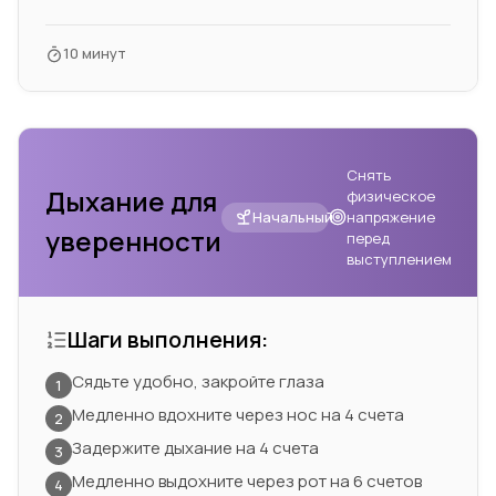
10 минут
Снять
Дыхание для
физическое
Начальный
напряжение
уверенности
перед
выступлением
Шаги выполнения:
Сядьте удобно, закройте глаза
1
Медленно вдохните через нос на 4 счета
2
Задержите дыхание на 4 счета
3
Медленно выдохните через рот на 6 счетов
4