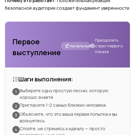
Почему это работает
: Положительная реакция
безопасной аудитории создает фундамент уверенности.
Первое
Преодолеть
Начальный
страх первого
выступление
показа
Шаги выполнения:
Выберите одну простую песню, которую
1
хорошо знаете
Пригласите 1-2 самых близких человека
2
Объясните, что это ваша первая попытка и вы
3
волнуетесь
Спойте, не стремясь к идеалу — просто
4