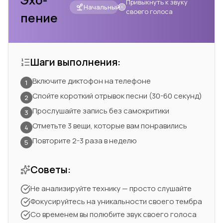
Привыкнуть к звуку
Начальный
своего голоса
пение
Шаги выполнения:
Включите диктофон на телефоне
1
Спойте короткий отрывок песни (30-60 секунд)
2
Прослушайте запись без самокритики
3
Отметьте 3 вещи, которые вам понравились
4
Повторите 2-3 раза в неделю
5
Советы:
Не анализируйте технику — просто слушайте
Фокусируйтесь на уникальности своего тембра
Со временем вы полюбите звук своего голоса