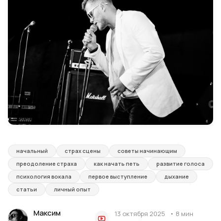
начальный
страх сцены
советы начинающим
преодоление страха
как начать петь
развитие голоса
психология вокала
первое выступление
дыхание
статьи
личный опыт
Максим
13 октября 2025
• 8 мин