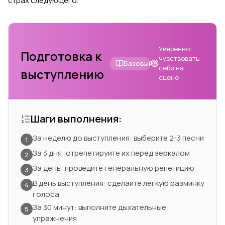
страх следующего.
Уверенно
Подготовка к
чувствовать
Базовый
себя на
выступлению
сцене
Шаги выполнения:
За неделю до выступления: выберите 2-3 песни
1
За 3 дня: отрепетируйте их перед зеркалом
2
За день: проведите генеральную репетицию
3
В день выступления: сделайте легкую разминку
4
голоса
За 30 минут: выполните дыхательные
5
упражнения