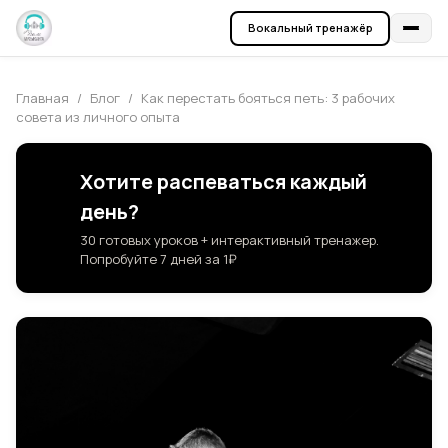
Вокальный тренажёр
Главная
/
Блог
/
Как перестать бояться петь: 3 рабочих
совета из личного опыта
Хотите распеваться каждый
🎵
день?
30 готовых уроков + интерактивный тренажер.
Попробуйте 7 дней за 1₽