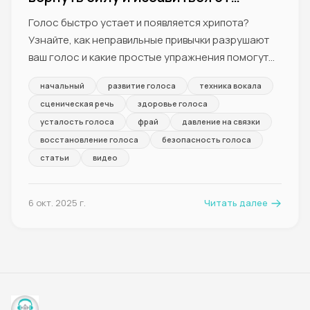
хрипоты
Голос быстро устает и появляется хрипота?
Узнайте, как неправильные привычки разрушают
ваш голос и какие простые упражнения помогут
восстановить его здоровье.
начальный
развитие голоса
техника вокала
сценическая речь
здоровье голоса
усталость голоса
фрай
давление на связки
восстановление голоса
безопасность голоса
статьи
видео
6 окт. 2025 г.
Читать далее